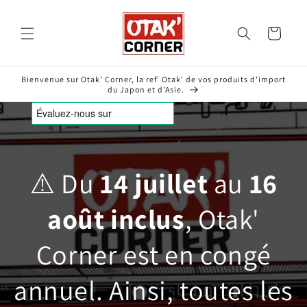
et
passer
au
Panier
contenu
Bienvenue sur Otak' Corner, la ref' Otak' de vos produits d'import
du Japon et d'Asie.
⚠️ Du
14 juillet
au
16
août inclus
, Otak'
Corner est en congé
annuel. Ainsi, toutes les