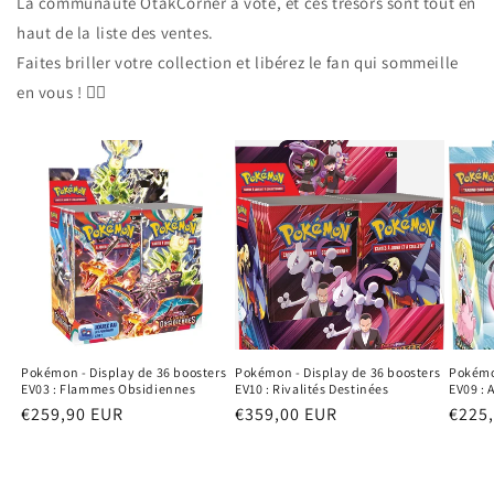
La communauté OtakCorner a voté, et ces trésors sont tout en
haut de la liste des ventes.
Faites briller votre collection et libérez le fan qui sommeille
en vous ! ❤️‍🔥
Pokémon - Display de 36 boosters
Pokémon - Display de 36 boosters
Pokémon
EV03 : Flammes Obsidiennes
EV10 : Rivalités Destinées
EV09 :
Prix
€259,90 EUR
Prix
€359,00 EUR
Prix
€225
habituel
habituel
habit