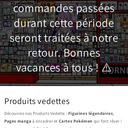
commandes passées
durant cette période
seront traitées à notre
retour. Bonnes
vacances à tous ! ⚠️
Produits vedettes
Découvrez nos Produits Vedette :
Figurines légendaires
,
Pages manga
à encadrer et
Cartes Pokémon
qui font rêver !