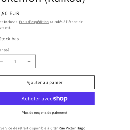
ix
9,90 EUR
bituel
es incluses.
Frais d'expédition
calculés à l'étape de
iement.
Stock bas
ntité
Réduire
Augmenter
la
la
quantité
quantité
de
de
Ajouter au panier
Cahier
Cahier
range-
range-
cartes
cartes
Pokémon
Pokémon
A5
A5
Plus de moyens de paiement
-
-
EV05
EV05
Service de retrait disponible à
6 ter Rue Victor Hugo