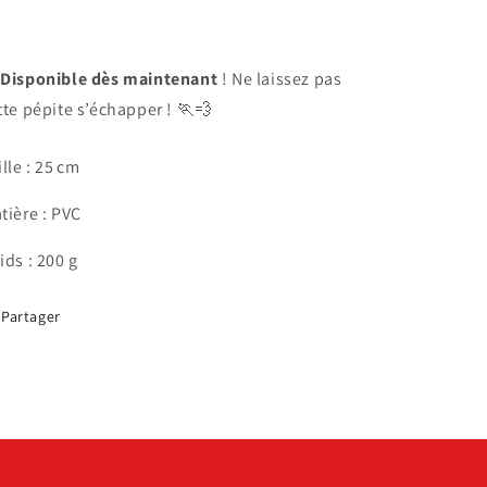

Disponible dès maintenant
! Ne laissez pas
tte pépite s’échapper ! 🏃💨
ille :
25
cm
tière : PVC
ids : 200 g
Partager