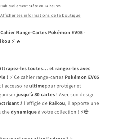
Forces
Forces
Habituellement prête en 24 heures
Temporelles
Temporelles
-
-
Afficher les informations de la boutique
80
80
cartes
cartes

Cahier Range-Cartes Pokémon EV05 -
Pokemon
Pokemon
(Raikou)
(Raikou)
ikou ⚡
🔥
Attrapez-les toutes… et rangez-les avec
yle !
⚡ Ce cahier range-cartes
Pokémon EV05
t l’accessoire
ultime
pour protéger et
ganiser
jusqu’à 80 cartes
! Avec son design
ectrisant
à l’effigie de
Raikou
, il apporte une
uche
dynamique
à votre collection ! ⚡🔵