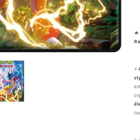

Ra
⚡
st
es
or
él
to