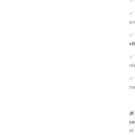
✨
✅
pr
✅
vi
✅
ré
✅
tr

co
et