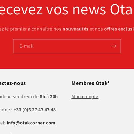
ecevez vos news Ota
ez le premier à connaître nos
nouveautés
et nos
offres exclus
E-mail
actez-nous
Membres Otak'
ndi au vendredi de
8h
à
20h
Mon compte
hone :
+33 (0)6 27 47 47 48
iel:
info@otakcorner.com