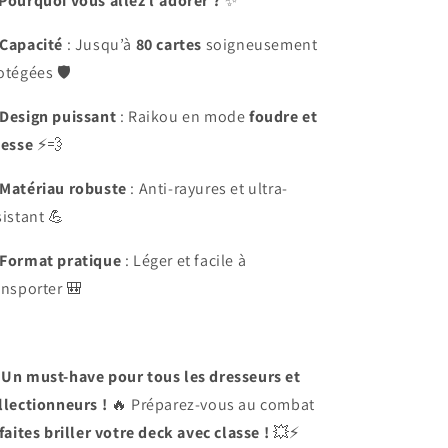
Pourquoi vous allez l’adorer ?
✨
Capacité
: Jusqu’à
80 cartes
soigneusement
otégées 🛡️
Design puissant
: Raikou en mode
foudre et
tesse
⚡💨
Matériau robuste
: Anti-rayures et ultra-
sistant 💪
Format pratique
: Léger et facile à
ansporter 🎒

Un must-have pour tous les dresseurs et
llectionneurs !
🔥 Préparez-vous au combat
faites briller votre deck avec classe !
💥⚡