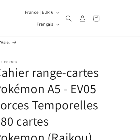
P
France | EUR €
Connexion
Panier
a
L
Français
y
a
s
n
'Asie.
/
g
r
u
AK CORNER
é
ahier range-cartes
e
g
Pokémon A5 - EV05
i
o
orces Temporelles
n
 80 cartes
Pokemon (Raikou)