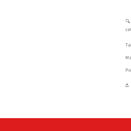

ce
Ta
Ma
Po