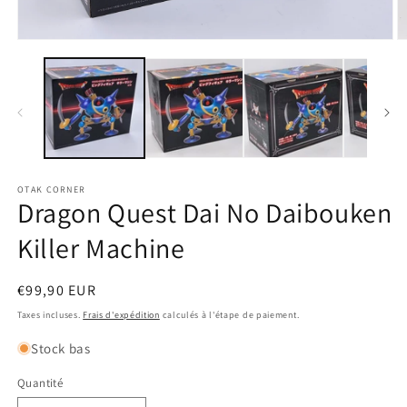
Ouvrir
O
le
le
média
m
1
2
dans
d
une
u
fenêtre
f
modale
m
OTAK CORNER
Dragon Quest Dai No Daibouken
Killer Machine
Prix
€99,90 EUR
habituel
Taxes incluses.
Frais d'expédition
calculés à l'étape de paiement.
Stock bas
Quantité