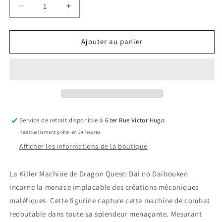
Réduire
Augmenter
la
la
quantité
quantité
de
de
Ajouter au panier
Dragon
Dragon
Quest
Quest
Dai
Dai
No
No
Daibouken
Daibouken
Killer
Killer
Machine
Machine
Service de retrait disponible à
6 ter Rue Victor Hugo
Habituellement prête en 24 heures
Afficher les informations de la boutique
La Killer Machine de Dragon Quest: Dai no Daibouken
incarne la menace implacable des créations mécaniques
maléfiques. Cette figurine capture cette machine de combat
redoutable dans toute sa splendeur menaçante. Mesurant