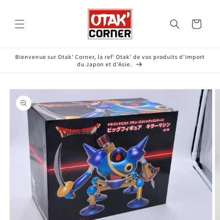
et
passer
au
Panier
contenu
Bienvenue sur Otak' Corner, la ref' Otak' de vos produits d'import
du Japon et d'Asie.
Passer aux
informations
produits