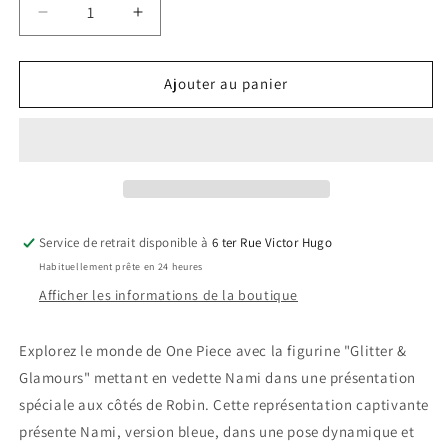
Réduire
Augmenter
la
la
quantité
quantité
de
de
Ajouter au panier
One
One
Piece
Piece
-
-
Glitter
Glitter
&amp;
&amp;
Glamours
Glamours
-
-
Service de retrait disponible à
6 ter Rue Victor Hugo
Nami
Nami
Habituellement prête en 24 heures
-
-
Special
Special
Afficher les informations de la boutique
Version
Version
4
4
Explorez le monde de One Piece avec la figurine "Glitter &
(Bleue)
(Bleue)
Glamours" mettant en vedette Nami dans une présentation
spéciale aux côtés de Robin. Cette représentation captivante
présente Nami,
version bleue, dans une pose dynamique et