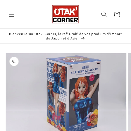
et
passer
au
Panier
contenu
Bienvenue sur Otak' Corner, la ref' Otak' de vos produits d'import
du Japon et d'Asie.
Passer aux
informations
produits