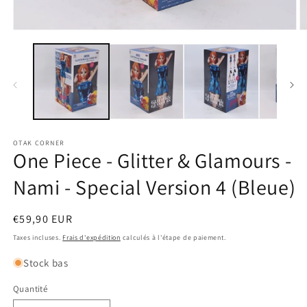
Ouvrir
O
le
le
média
m
1
2
dans
d
une
u
fenêtre
f
modale
m
OTAK CORNER
One Piece - Glitter & Glamours -
Nami - Special Version 4 (Bleue)
Prix
€59,90 EUR
habituel
Taxes incluses.
Frais d'expédition
calculés à l'étape de paiement.
Stock bas
Quantité