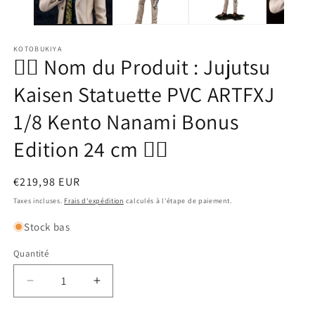
fenêtre
f
modale
m
KOTOBUKIYA
🧙‍♂️ Nom du Produit : Jujutsu
Kaisen Statuette PVC ARTFXJ
1/8 Kento Nanami Bonus
Edition 24 cm 🧙‍♂️
Prix
€219,98 EUR
habituel
Taxes incluses.
Frais d'expédition
calculés à l'étape de paiement.
Stock bas
Quantité
Réduire
Augmenter
la
la