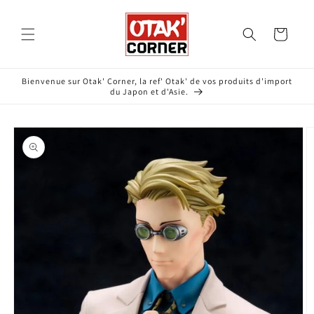
et
passer
au
Panier
contenu
Bienvenue sur Otak' Corner, la ref' Otak' de vos produits d'import
du Japon et d'Asie.
Passer aux
informations
produits