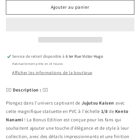
quantité
quantité
de
de
Ajouter au panier
🧙‍♂️
🧙‍♂️
Nom
Nom
du
du
Produit
Produit
:
:
Jujutsu
Jujutsu
Kaisen
Kaisen
Service de retrait disponible à
6 ter Rue Victor Hugo
Statuette
Statuette
Habituellement prête en 24 heures
PVC
PVC
Afficher les informations de la boutique
ARTFXJ
ARTFXJ
1/8
1/8
Kento
Kento
🧙‍♂️
Description :
🧙‍♂️
Nanami
Nanami
Bonus
Bonus
Plongez dans l'univers captivant de
Jujutsu Kaisen
avec
Edition
Edition
cette magnifique statuette en PVC à l'échelle
1/8
de
Kento
24
24
cm
cm
Nanami
! La Bonus Edition est conçue pour les fans qui
🧙‍♂️
🧙‍♂️
souhaitent ajouter une touche d'élégance et de style à leur
collection, avec des détails impressionnants et une finition