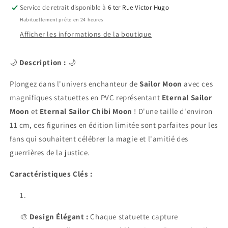
Moon
Moon
Service de retrait disponible à
6 ter Rue Victor Hugo
Cosmos
Cosmos
Habituellement prête en 24 heures
The
The
Movie
Movie
Afficher les informations de la boutique
Look
Look
Statues
Statues
🌙
Description :
🌙
PVC
PVC
Look
Look
Plongez dans l'univers enchanteur de
Sailor Moon
avec ces
Up
Up
magnifiques statuettes en PVC représentant
Eternal
Eternal
Eternal Sailor
Sailor
Sailor
Moon
et
Eternal Sailor Chibi Moon
! D'une taille d'environ
Moon
Moon
11 cm, ces figurines en édition limitée sont parfaites pour les
&amp;
&amp;
fans qui souhaitent célébrer la magie et l'amitié des
Eternal
Eternal
Sailor
Sailor
guerrières de la justice.
Chibi
Chibi
Moon
Moon
Caractéristiques Clés :
LTD
LTD
Ver.
Ver.
11
11
cm
cm
🎨
Design Élégant :
Chaque statuette capture
🌙
🌙