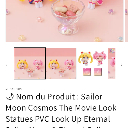
Ouvrir
O
le
le
média
m
1
2
dans
d
une
u
fenêtre
f
modale
m
MEGAHOUSE
🌙 Nom du Produit : Sailor
Moon Cosmos The Movie Look
Statues PVC Look Up Eternal