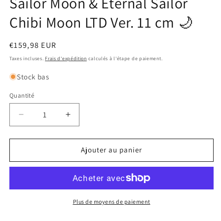
Sailor Moon & Eternal Sailor
Chibi Moon LTD Ver. 11 cm 🌙
Prix
€159,98 EUR
habituel
Taxes incluses.
Frais d'expédition
calculés à l'étape de paiement.
Stock bas
Quantité
Réduire
Augmenter
la
la
quantité
quantité
de
de
Ajouter au panier
🌙
🌙
Nom
Nom
du
du
Produit
Produit
:
:
Plus de moyens de paiement
Sailor
Sailor