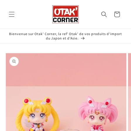
et
passer
au
Panier
contenu
Bienvenue sur Otak' Corner, la ref' Otak' de vos produits d'import
du Japon et d'Asie.
Passer aux
informations
produits