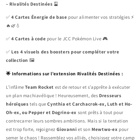
– Rivalités Destinées
🎴
✅
4 Cartes Énergie de base
pour alimenter vos stratégies ⚡
🔥🌿💧
✅
4 Cartes à code
pour le JCC Pokémon Live 🎮
✅
Les 4 visuels des boosters pour compléter votre
collection
🖼️
🌟 I
nformations sur l’extension Rivalités Destinées :
L’infâme
Team Rocket
est de retour et s’apprête à exécuter
un plan machiavélique ! Heureusement, des
Dresseurs
héroïques
tels que
Cynthia et Carchacrok-ex, Luth et Ho-
Oh-ex, ou Pepper et Dogrino-ex
sont prêts à tout pour
contrecarrer leurs sombres ambitions. Mais si la tentation
est trop forte, rejoignez
Giovanni
et son
Mewtwo-ex
pour
semer le chaos ! Rassemblez vos alliés, choisissez votre camp