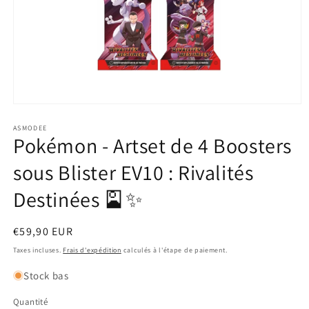
Ouvrir
le
média
ASMODEE
Pokémon - Artset de 4 Boosters
1
dans
une
sous Blister EV10 : Rivalités
fenêtre
modale
Destinées 🎴✨
Prix
€59,90 EUR
habituel
Taxes incluses.
Frais d'expédition
calculés à l'étape de paiement.
Stock bas
Quantité