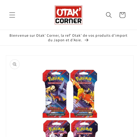
et
passer
au
Panier
contenu
Bienvenue sur Otak' Corner, la ref' Otak' de vos produits d'import
du Japon et d'Asie.
Passer aux
informations
produits