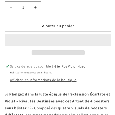
Réduire
Augmenter
la
la
quantité
quantité
de
de
Ajouter au panier
Pokémon
Pokémon
-
-
Artset
Artset
de
de
4
4
Boosters
Boosters
sous
sous
Service de retrait disponible à
6 ter Rue Victor Hugo
Blister
Blister
Habituellement prête en 24 heures
EV10
EV10
:
:
Afficher les informations de la boutique
Rivalités
Rivalités
Destinées
Destinées
⚔️
Plongez dans la lutte épique de l’extension Écarlate et
🎴
🎴
Violet – Rivalités Destinées avec cet Artset de 4 boosters
✨
✨
sous blister !
⚔️ Composé des
quatre visuels de boosters
différents
, cet Artset est parfait pour les collectionneurs et