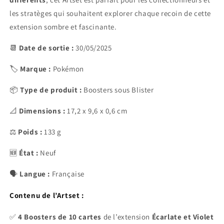
les stratèges qui souhaitent explorer chaque recoin de cette
extension sombre et fascinante.
📆
Date de sortie :
30/05/2025
🏷️
Marque :
Pokémon
📦
Type de produit :
Boosters sous Blister
📐
Dimensions :
17,2 x 9,6 x 0,6 cm
⚖️
Poids :
133 g
🆕
État :
Neuf
🗣️
Langue :
Française
Contenu de l’Artset :
✅
4 Boosters de 10 cartes
de l’extension
Écarlate et Violet